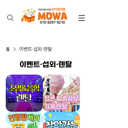
홈
이벤트·섭외·렌탈
이벤트·섭외·렌탈
조
솜
명
사
&
탕
음
&