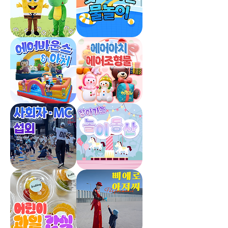
향
팝
렌
콘
탈
기
계
렌
탈
인
찾
형
아
탈
가
는
물
놀
이
에
조
어
형
바
물
운
스
사
찾
회
아
자
가
섭
는
외
놀
이
동
산