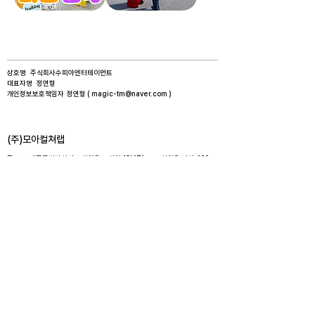
어
키
린
다
이
리
간
삐
식
에
로
상호명 주식회사수피아엔터테이먼트​
대표자명 정연형​
개인정보보호책임자 정연형 (
magic-tm@naver.com
)
​(주)모아컬쳐랩
주소 세종특별자치시 조치원읍 조치원4길 171 · 조치원읍 남리 466​
사업자 등록번호
821-87-03046
고객센터
010 - 8297 - 9210
( 광고전화 사절합니다 )
월요일 ~ 금요일 오전10시 ~ 오후5시​
​토·일요일, 공휴일 휴무