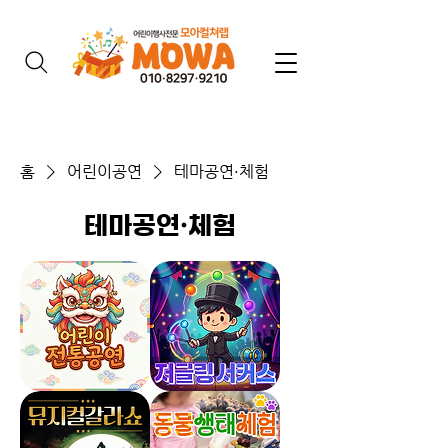
홈
어린이공연
테마공연·체험
테마공연·체험
어
서
린
커
이
스
전
저