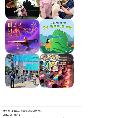
통
글
공
링
연
뮤
동
지
물
컬
생
갈
태
라
체
쇼
험
매
공
직
룡
컬
월
알
드
라
체
딘
험
비
샌
눗
드
방
아
울
트
체
체
험
험
상호명 주식회사수피아엔터테이먼트​
대표자명 정연형​