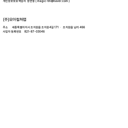
개인정보보호책임자 정연형 (
magic-tm@naver.com
)
​(주)모아컬쳐랩
주소 세종특별자치시 조치원읍 조치원4길 171 · 조치원읍 남리 466​
사업자 등록번호
821-87-03046
고객센터
010 - 8297 - 9210
( 광고전화 사절합니다 )
월요일 ~ 금요일 오전10시 ~ 오후5시​
​토·일요일, 공휴일 휴무