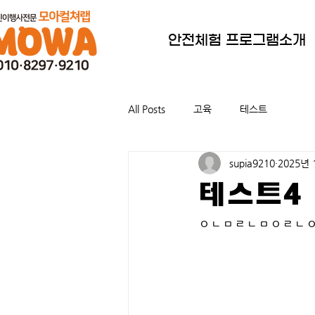
안전체험 프로그램소개
All Posts
고육
테스트
supia9210
2025년 
테스트4
ㅇㄴㅁㄹㄴㅁㅇㄹㄴ