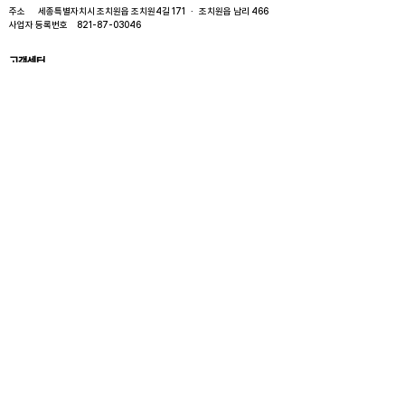
주소 세종특별자치시 조치원읍 조치원4길 171 · 조치원읍 남리 466​
사업자 등록번호
821-87-03046
고객센터
010 - 8297 - 9210
( 광고전화 사절합니다 )
월요일 ~ 금요일 오전10시 ~ 오후5시​
​토·일요일, 공휴일 휴무