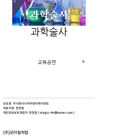
과학술사
교육공연
상호명 주식회사수피아엔터테이먼트​
대표자명 정연형​
개인정보보호책임자 정연형 (
magic-tm@naver.com
)
​(주)모아컬쳐랩