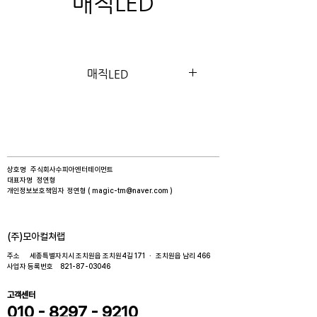
매직LED
매직LED
상호명 주식회사수피아엔터테이먼트​
대표자명 정연형​
개인정보보호책임자 정연형 (
magic-tm@naver.com
)
​(주)모아컬쳐랩
주소 세종특별자치시 조치원읍 조치원4길 171 · 조치원읍 남리 466​
사업자 등록번호
821-87-03046
고객센터
010 - 8297 - 9210