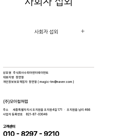
사회자 섭외
사회자 섭외
상호명 주식회사수피아엔터테이먼트​
대표자명 정연형​
개인정보보호책임자 정연형 (
magic-tm@naver.com
)
​(주)모아컬쳐랩
주소 세종특별자치시 조치원읍 조치원4길 171 · 조치원읍 남리 466​
사업자 등록번호
821-87-03046
고객센터
010 - 8297 - 9210