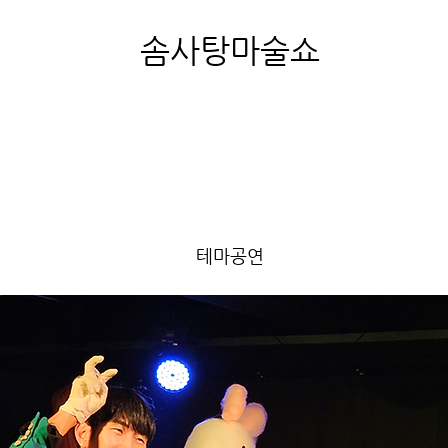
솜사탕마술쇼
테마공연