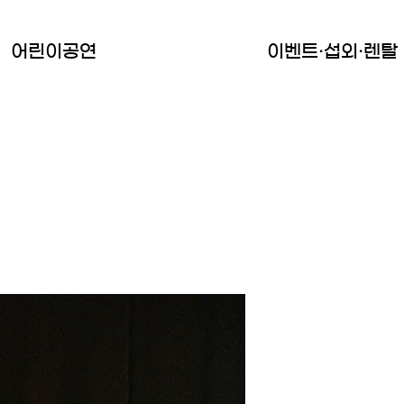
어린이공연
이벤트·섭외·렌탈