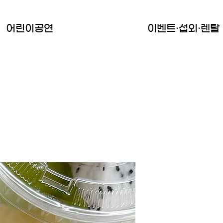
어린이공연
이벤트·섭외·렌탈