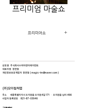
프리미엄 마술쇼
프리미어쇼
상호명 주식회사수피아엔터테이먼트​
대표자명 정연형​
개인정보보호책임자 정연형 (
magic-tm@naver.com
)
​(주)모아컬쳐랩
주소 세종특별자치시 조치원읍 조치원4길 171 · 조치원읍 남리 466​
사업자 등록번호
821-87-03046