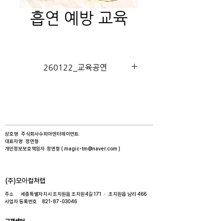
흡연 예방 교육
260122_교육공연
상호명 주식회사수피아엔터테이먼트​
대표자명 정연형​
개인정보보호책임자 정연형 (
magic-tm@naver.com
)
​(주)모아컬쳐랩
주소 세종특별자치시 조치원읍 조치원4길 171 · 조치원읍 남리 466​
사업자 등록번호
821-87-03046