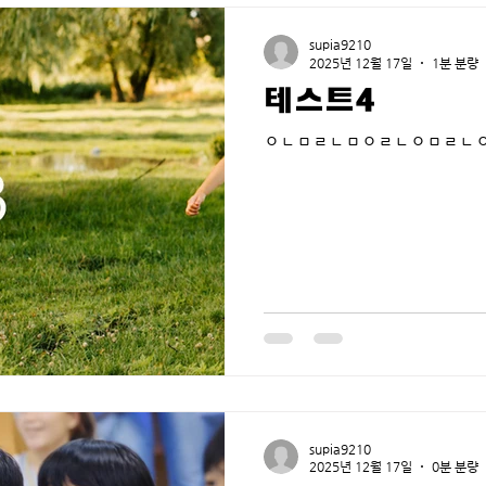
supia9210
2025년 12월 17일
1분 분량
테스트4
ㅇㄴㅁㄹㄴㅁㅇㄹㄴㅇㅁㄹㄴ
supia9210
2025년 12월 17일
0분 분량